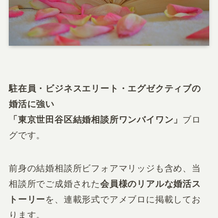
駐在員・ビジネスエリート・エグゼクティブの
婚活
に強い
「
東京世田谷区結婚相談所ワンバイワン
」
ブロ
グです。
前身の結婚相談所ビフォアマリッジも含め、当
相談所でご成婚された
会員様のリアルな婚活ス
トーリー
を、連載形式でアメブロに掲載してお
ります。