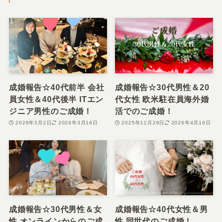
成婚報告☆40代前半 会社
成婚報告☆30代男性＆20
員女性＆40代後半 ITエン
代女性 欧米駐在員海外婚
ジニア男性のご成婚！
活でのご成婚！
2026年3月2日
2026年3月16日
2025年12月29日
2026年4月16日
成婚報告☆30代男性＆女
成婚報告☆40代女性＆男
性 オンラインからのご成
性 同世代のご成婚！