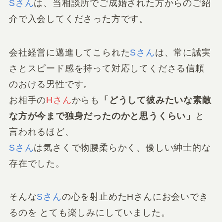
Sさん
は、当相談所でご成婚された方からのご紹
介で入会してくださった方です。
会社経営に邁進してこられた
Sさん
は、常に誠実
さとスピード感を持って対応してくださる信頼
のおける男性です。
お相手の
Hさん
からも
「どうして彼みたいな素敵
な方が今まで独身だったのかと思うくらい」
と
言われるほど、
Sさん
は気さくで物腰柔らかく、優しい紳士的な
存在でした。
そんな
Sさん
の心を射止めたHさんにお会いでき
るのを とても楽しみにしていました。