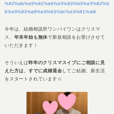
%82%ab%e3%82%a6%e3%83%b3%e3%82%b
b%e3%83%a9%e3%83%bc%e3%81%a8/
今年は、結婚相談所ワンバイワンは
クリスマ
ス、
年末年始も無休
で新規相談をお受けさせて
いただきます！
そういえば
昨年のクリスマスイブにご相談に見
えた方は、すでに成婚退会
してご結婚、新生活
をスタートされています☆