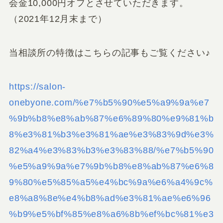
会金10,000円オフとさせていただきます。
（2021年12月末まで）
当相談所の特徴はこちらの記事もご覧ください♪
https://salon-
onebyone.com/%e7%b5%90%e5%a9%9a%e7
%9b%b8%e8%ab%87%e6%89%80%e9%81%b
8%e3%81%b3%e3%81%ae%e3%83%9d%e3%
82%a4%e3%83%b3%e3%83%88/%e7%b5%90
%e5%a9%9a%e7%9b%b8%e8%ab%87%e6%8
9%80%e5%85%a5%e4%bc%9a%e6%a4%9c%
e8%a8%8e%e4%b8%ad%e3%81%ae%e6%96
%b9%e5%bf%85%e8%a6%8b%ef%bc%81%e3