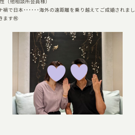
男性（他相談所会員様）
禍で日本･･････海外の遠距離を乗り越えてご成婚されま
きます㊗