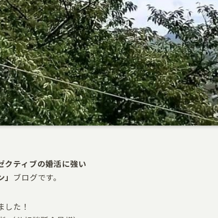
ゼクティブの婚活
に強い
ン
」
ブログです。
ました！